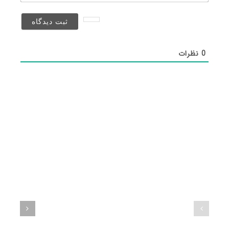
(منتشر
نخواهد
شد)*
0
نظرات