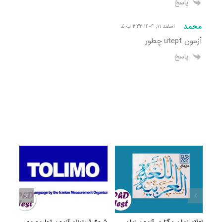
پاسخ
محمد
اسفند ۱۱, ۱۴۰۴ ۲:۳۲ ب٫ظ
آزمون utept چطور
پاسخ