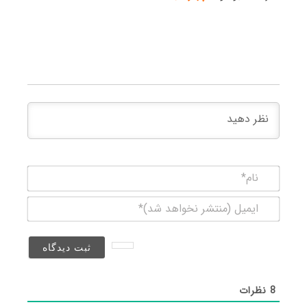
نام*
ایمیل
(منتشر
نخواهد
شد)*
8
نظرات