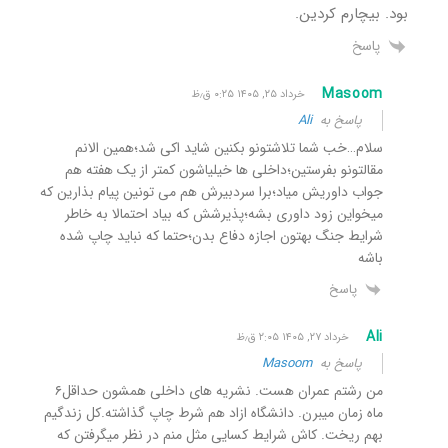
بود‌. بیچارم کردین.
پاسخ
Masoom
خرداد ۲۵, ۱۴۰۵ ۰:۲۵ ق٫ظ
پاسخ به
Ali
سلام…خب شما تلاشتونو بکنین شاید اکی شد؛همین الانم
مقالتونو بفرستین؛داخلی ها خیلیاشون کمتر از یک هفته هم
جواب داوریش میاد؛برا سردبیرش هم می تونین پیام بذارین که
میخواین زود داوری بشه؛پذیرشش که بیاد احتمالا به خاطر
شرایط جنگ بهتون اجازه دفاع بدن؛حتما که نباید چاپ شده
باشه
پاسخ
Ali
خرداد ۲۷, ۱۴۰۵ ۲:۰۵ ق٫ظ
پاسخ به
Masoom
من رشتم عمران هست. نشریه های داخلی همشون حداقل۶
ماه زمان میبرن. دانشگاه ازاد هم شرط چاپ گذاشته.کل زندگیم
بهم ریخت. کاش شرایط کسایی مثل منم در نظر میگرفتن که