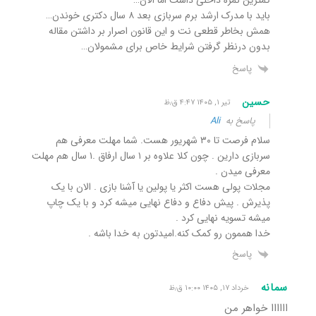
کمترین نمره داخلی داشت اما الان…
باید با مدرک ارشد برم سربازی بعد ۸ سال دکتری خوندن…
همش بخاطر قطعی نت و این قانون اصرار بر داشتن مقاله
بدون درنظر گرفتن شرایط خاص برای مشمولان…
پاسخ
حسین
تیر ۱, ۱۴۰۵ ۴:۴۷ ق٫ظ
پاسخ به
Ali
سلام فرصت تا ۳۰ شهریور هست. شما مهلت معرفی هم
سربازی دارین . چون کلا علاوه بر ۱ سال ارفاق .۱ سال هم مهلت
معرفی میدن .
مجلات پولی هست اکثر یا پولین یا آشنا بازی . الان با یک
پذیرش . پیش دفاع و دفاع نهایی میشه کرد و با یک چاپ
میشه تسویه نهایی کرد .
خدا هممون رو کمک کنه.امیدتون به خدا باشه .
پاسخ
سمانه
خرداد ۱۷, ۱۴۰۵ ۱۰:۰۰ ق٫ظ
اااااا خواهر من