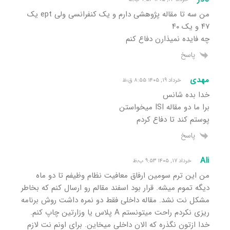
من سه تا مقاله پژوهشی دارم و یک کنفرانسی ولی ept یک
۴۷ و یک ۴۰
چه فایده نمیذارن دفاع کنم
پاسخ
مهدی
خرداد ۱۹, ۱۴۰۵ ۸:۵۵ ق٫ظ
خدا بده شانس
برا ما دو مقاله ISI میخواستن
پوستم کند تا دفاع کردم
پاسخ
Ali
خرداد ۱۷, ۱۴۰۵ ۹:۵۳ ب٫ظ
من این ترم سومین ارفاق معافیت نظام وظیفم تا دو ماه
دیگه تموم میشه. قرار بود اسفند مقالم رو ارسال کنم که بخاطر
مشکل نت نشد. مقاله داخلی فقط دو نمره داشت روش برنامه
ریزی نکردم راحت میتونستم A پلاس یا وزارتین چاپ کنم.
خدا ازتون نگذره که الان داخلی میخاین. برای اونم نت لازم