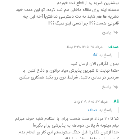
بیشترین ضربه رو از قطع نت خوردم.
مسئله اینه برای مقاله داخلی هم نت لازمه. تو اون مدت خود
نشریه ها هم شاید به نت دسترسی نداشتن! آخه این چه
قانونی هست؟؟!! چرا کسی اینو نمیگه؟؟!!
پاسخ
صدف
خرداد ۲۵, ۱۴۰۵ ۳:۳۸ ب٫ظ
پاسخ به
Ali
بدون نگرانی الان ارسال کنید
حتما نهایت تا شهریور پذیرش میاد براتون و دفاع کنین. با
سردبیر در تماس باشید. شرایط تون رو بگید همکاری میکنن
پاسخ
Ali
خرداد ۲۷, ۱۴۰۵ ۲:۰۹ ق٫ظ
پاسخ به
صدف
کلا تا ۳۰ مرداد فرصت هست برام. با استادم شنبه حرف میزنم
ببنم میتونه A پلاس دوماهه یه پذیرشی برام بگیره!
خدا ازشون نگذره! قبل جنگ میتونستم این کار رو انجام بدم.