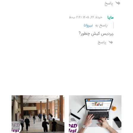
پاسخ
مایا
خرداد ۲۶, ۱۴۰۵ ۲:۴۱ ب٫ظ
پاسخ به
نیروانا
,پردیس کیش چطور?
پاسخ