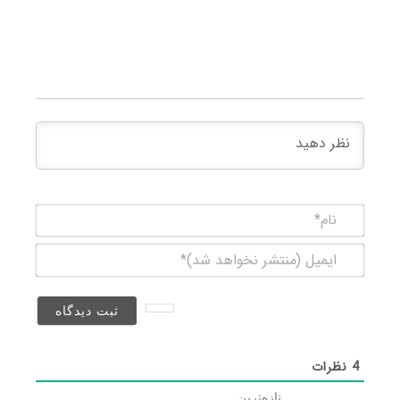
نام*
ایمیل
(منتشر
نخواهد
شد)*
4
نظرات
تازه‌ترین