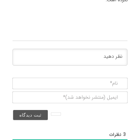
نام*
ایمیل
(منتشر
نخواهد
شد)*
3
نظرات