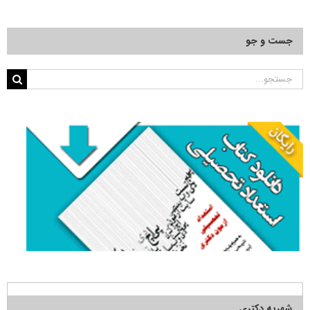
جست و جو
جستجو
برای:
شهریه دکتری