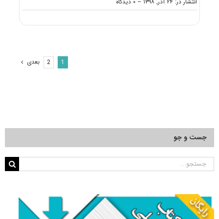
on
انتشار در: ۲۴ آذر, ۱۳۹۸
--
۰ دیدگاه
نکات
مهم
انتخاب
رشته
دکتری
مدیریت
بعدی
2
1
ورزشی
جست و جو
جستجو
برای: