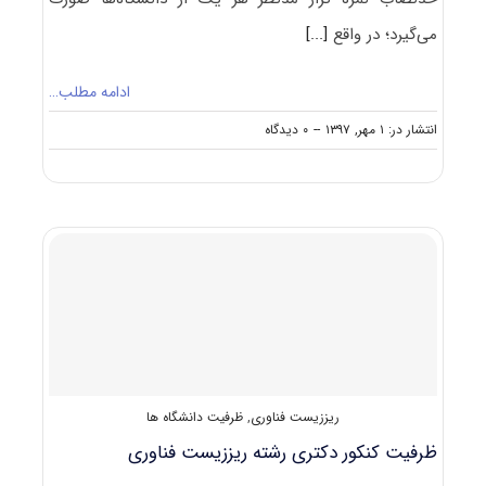
می‌گیرد؛ در واقع
[...]
ادامه مطلب…
on
انتشار در: ۱ مهر, ۱۳۹۷
--
۰ دیدگاه
حدنصاب
تراز
دعوت
به
مصاحبه
دکتری
ریززیست
فناوری
(نانوبیوتکنولوژِی)
ریززیست فناوری
,
ظرفیت دانشگاه ها
ظرفیت کنکور دکتری رشته ریززیست ﻓﻨﺎوری