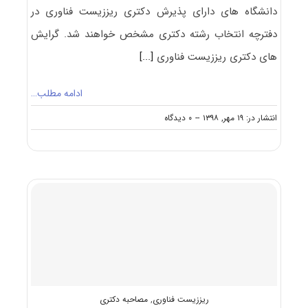
دانشگاه های دارای پذیرش دکتری ریززیست ﻓﻨﺎوری در
دفترچه انتخاب رشته دکتری مشخص خواهند شد. گرایش
های دکتری ریززیست ﻓﻨﺎوری
[...]
ادامه مطلب…
on
انتشار در: ۱۹ مهر, ۱۳۹۸
--
۰ دیدگاه
دانشگاه
های
دارای
پذیرش
دکتری
ریززیست
ﻓﻨﺎوری
ریززیست فناوری
,
مصاحبه دکتری