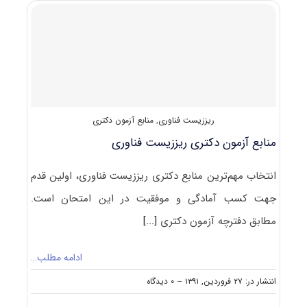
دروس
امتحانی
آزمون
دکتری
ریززیست
فناوری
ریززیست فناوری
,
منابع آزمون دکتری
منابع آزمون دکتری ریززیست فناوری
انتخاب مهم‌ترین منابع دکتری ریززیست فناوری، اولین قدم
جهت کسب آمادگی و موفقیت در این امتحان است.
مطابق دفترچه آزمون دکتری
[...]
ادامه مطلب…
on
انتشار در: ۲۷ فروردین, ۱۳۹۱
--
۰ دیدگاه
منابع
آزمون