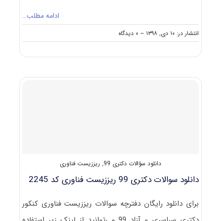
ادامه مطلب…
on
انتشار در: ۱۰ دی, ۱۳۹۸
--
۰ دیدگاه
نکات
مهم
انتخاب
رشته
دکتری
ریززیست
فناوری
دانلود سؤالات دکتری 99
,
ریززیست فناوری
دانلود سوالات دکتری 99 ریززیست فناوری کد 2245
برای دانلود رایگان دفترچه سوالات ریززیست فناوری کنکور
دکتری سراسری و آزاد 99 می‌توانید از لینک زیر استفاده