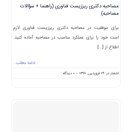
مصاحبه دکتری ریززیست فناوری (راهنما + سؤالات
مصاحبه)
برای موفقیت در مصاحبه دکتری ریززیست فناوری لازم
است خود را برای عملکرد مناسب در مصاحبه آماده کنید.
اطلاع از
[...]
ادامه مطلب…
on
انتشار در: ۲۹ فروردین, ۱۳۹۸
--
۰ دیدگاه
مصاحبه
دکتری
ریززیست
فناوری
(راهنما
+
سؤالات
مصاحبه)