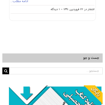
ادامه مطلب…
on
انتشار در: ۲۲ فروردین, ۱۳۹۱
--
۱ دیدگاه
رشته
های
مجاز
به
ثبت
نام
و
شرکت
در
آزمون
جست و جو
دکتری
ریززیست
فناوری
جستجو
برای: