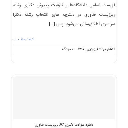
فهرست اسامی دانشگاه‌ها و ظرفیت پذیرش دکتری رشته
ریززیست ﻓﻨﺎوری در دفترچه های انتخاب رشته دکترا
سراسری اطلاع‌رسانی می‌شود. پس
[...]
ادامه مطلب…
on
انتشار در: ۴ فروردین, ۱۳۹۷
--
۰ دیدگاه
ظرفیت
کنکور
دکتری
رشته
ریززیست
ﻓﻨﺎوری
دانلود سؤالات دکتری 97
,
ریززیست فناوری