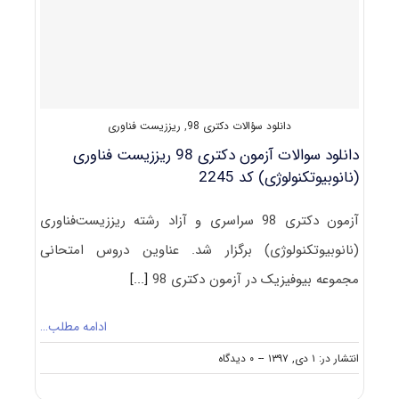
+
سؤالات
مصاحبه)
دانلود سؤالات دکتری 98
,
ریززیست فناوری
دانلود سوالات آزمون دکتری 98 ریززیست فناوری
(نانوبیوتکنولوژی) کد 2245
آزمون دکتری 98 سراسری و آزاد رشته ریززیست‌فناوری
(نانوبیوتکنولوژی) برگزار شد. عناوین دروس امتحانی
مجموعه بیوفیزیک در آزمون دکتری 98
[...]
ادامه مطلب…
on
انتشار در: ۱ دی, ۱۳۹۷
--
۰ دیدگاه
دانلود
سوالات