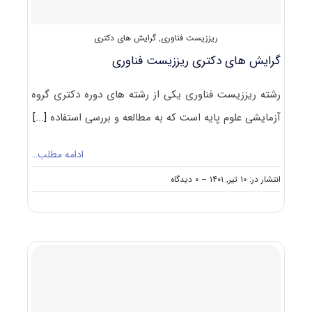
ریززیست فناوری
,
گرایش های دکتری
گرایش های دکتری ریززیست ﻓﻨﺎوری
رشته ریززیست ﻓﻨﺎوری یکی از رشته های دوره دکتری گروه
آزمایشی علوم پایه است که به مطالعه و بررسی استفاده
[...]
ادامه مطلب…
on
انتشار در: ۱۰ تیر, ۱۴۰۱
--
۰ دیدگاه
گرایش
های
دکتری
ریززیست
ﻓﻨﺎوری