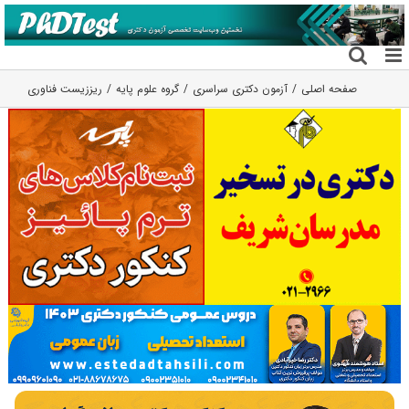
فتن
ه
حتوا
صفحه اصلی
آزمون دکتری سراسری
گروه علوم پايه
ریززیست فناوری