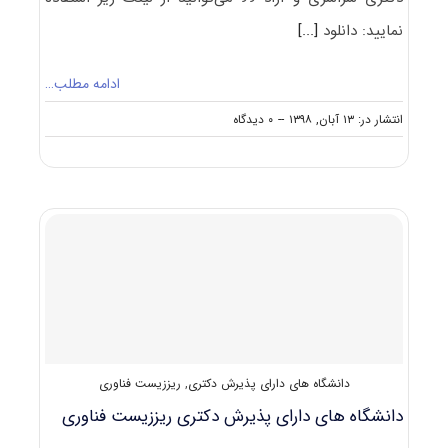
نمایید: دانلود
[...]
ادامه مطلب…
on
انتشار در: ۱۳ آبان, ۱۳۹۸
--
۰ دیدگاه
دانلود
سوالات
دکتری
۹۹
ریززیست
فناوری
کد
۲۲۴۵
دانشگاه های دارای پذیرش دکتری
,
ریززیست فناوری
دانشگاه های دارای پذیرش دکتری ریززیست ﻓﻨﺎوری