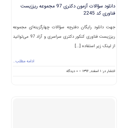
دانلود سؤالات آزمون دکتری 97 مجموعه ریززیست
فناوری کد 2245
جهت دانلود رایگان دفترچه سؤالات چهارگزینه‌ای مجموعه
ریززیست فناوری کنکور دکتری سراسری و آزاد 97 می‌توانید
از لینک زیر استفاده
[...]
ادامه مطلب…
on
انتشار در: ۱ اسفند, ۱۳۹۶
--
۰ دیدگاه
دانلود
سؤالات
آزمون
دکتری
۹۷
مجموعه
ریززیست
فناوری
کد
۲۲۴۵