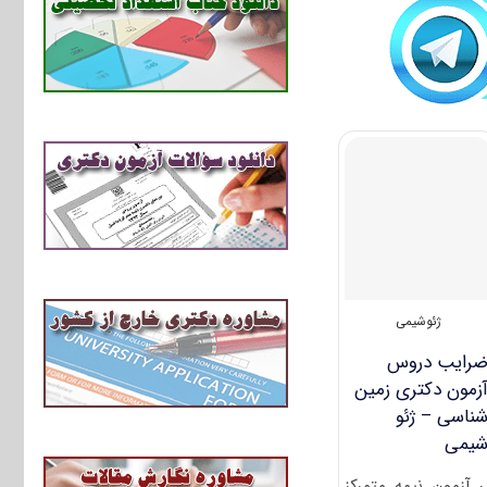
ژئوشیمی
رایب دروس
زمون دکتری زمین
ناسی – ژئو
یمی
ر آزمون نیمه متمرکز