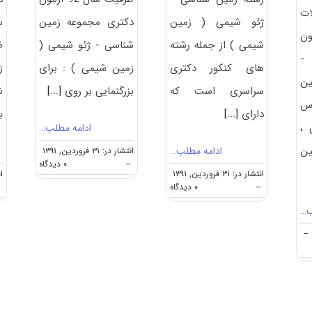
ت
ژئو شیمی ( زمین
دکتری مجموعه زمین
ن
شیمی ) از جمله رشته
شناسی - ژئو شیمی (
ض
۹ -
های کنکور دکتری
زمین شیمی ) : برای
ز
ین
سراسری است که
بزرگنمایی بر روی
[...]
ش
وس
دارای
[...]
ب
 ،
ادامه مطلب…
ن
ادامه مطلب…
انتشار در: ۳۱ فروردین, ۱۳۹۱
on
--
۰ دیدگاه
انتشار در: ۳۱ فروردین, ۱۳۹۱
انت
ظرفیت
on
--
۰ دیدگاه
پذیرش
معرفی
دکتری
ب…
آزمون
زمین
دکتری
شناسی
--
زمین
–
شناسی
ژئو
–
شیمی
ژئو
شیمی