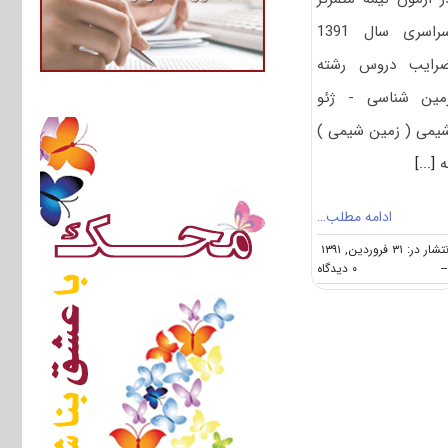
سراسری سال 1391
رایب دروس رشته
مین شناسی - ژئو
یمی ( زمین شیمی )
ه
[...]
ادامه مطلب…
شار در: ۳۱ فروردین, ۱۳۹۱
on
--
۰ دیدگاه
ضرایب
دروس
آزمون
دکتری
زمین
شناسی
–
ژئو
شیمی