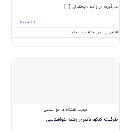
می‌گیرد؛ در واقع داوطلبانی
[...]
ادامه مطلب…
on
انتشار در: ۱ مهر, ۱۳۹۷
--
۰ دیدگاه
حدنصاب
تراز
دعوت
به
مصاحبه
دکتری
هواشناسی
ظرفیت دانشگاه ها
,
هوا شناسی
ظرفیت کنکور دکتری رشته ﻫﻮاﺷﻨﺎسی