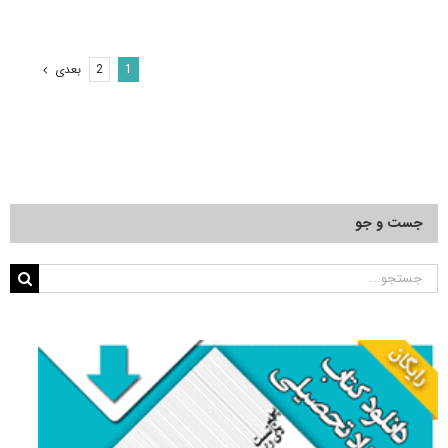
آزمون
دکتری
۹۵
مجموعه
بعدی
2
1
هواشناسی
کد
۲۲۱۱
جست و جو
جستجو
برای: