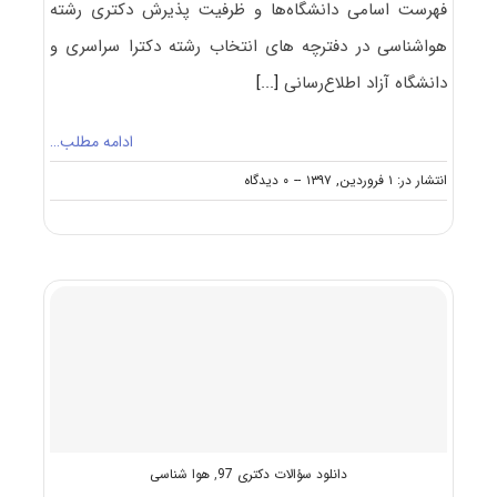
فهرست اسامی دانشگاه‌ها و ظرفیت پذیرش دکتری رشته
ﻫﻮاﺷﻨﺎسی در دفترچه های انتخاب رشته دکترا سراسری و
دانشگاه آزاد اطلاع‌رسانی
[...]
ادامه مطلب…
on
انتشار در: ۱ فروردین, ۱۳۹۷
--
۰ دیدگاه
ظرفیت
کنکور
دکتری
رشته
ﻫﻮاﺷﻨﺎسی
دانلود سؤالات دکتری 97
,
هوا شناسی