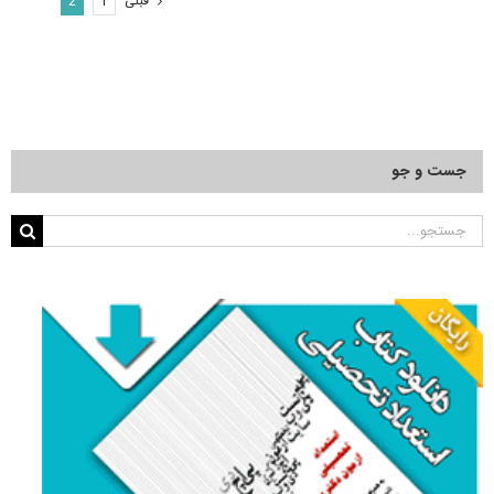
قبلی
2
1
و
شرکت
در
آزمون
دکتری
هواشناسی
جست و جو
جستجو
برای: