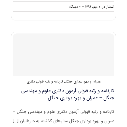
on
انتشار در: ۲ مهر, ۱۳۹۹
--
۰ دیدگاه
دانلود
سوالات
آزمون
دکتری
۱۴۰۰
عمران
و
بهره
‌برداری
جنگل
(۲۴۴۲)
عمران و بهره برداری جنگل
,
کارنامه و رتبه قبولی دکتری
کارنامه و رتبه قبولی آزمون دکتری علوم و مهندسی
ﺟﻨﮕﻞ – ﻋﻤﺮان و ﺑﻬﺮه ﺑﺮداری ﺟﻨﮕﻞ
کارنامه و رتبه قبولی آزمون دکتری علوم و مهندسی ﺟﻨﮕﻞ –
ﻋﻤﺮان و ﺑﻬﺮه ﺑﺮداری ﺟﻨﮕﻞ سال‌های گذشته به داوطلبان
[...]