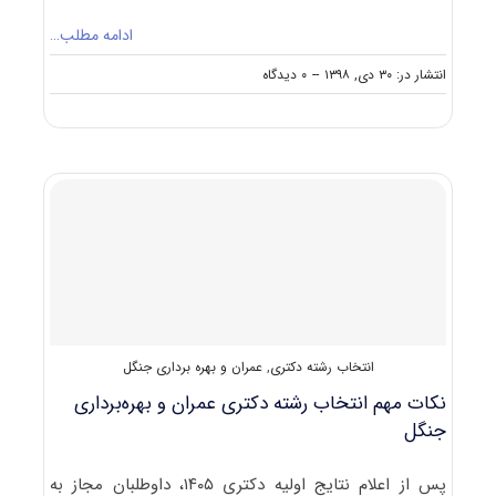
ادامه مطلب…
on
انتشار در: ۳۰ دی, ۱۳۹۸
--
۰ دیدگاه
کارنامه
و
رتبه
قبولی
آزمون
دکتری
علوم
و
مهندسی
ﺟﻨﮕﻞ
–
ﻋﻤﺮان
و
انتخاب رشته دکتری
,
عمران و بهره برداری جنگل
ﺑﻬﺮه
ﺑﺮداری
نکات مهم انتخاب رشته دکتری عمران و بهره‌برداری
ﺟﻨﮕﻞ
جنگل
پس از اعلام نتایج اولیه دکتری ۱۴۰۵، داوطلبان مجاز به