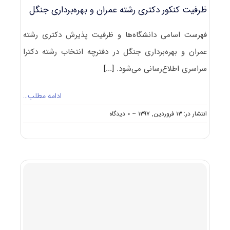
ظرفیت کنکور دکتری رشته ﻋﻤﺮان و ﺑﻬﺮهﺑﺮداری ﺟﻨﮕﻞ
فهرست اسامی دانشگاه‌ها و ظرفیت پذیرش دکتری رشته
ﻋﻤﺮان و ﺑﻬﺮهﺑﺮداری ﺟﻨﮕﻞ در دفترچه انتخاب رشته دکترا
سراسری اطلاع‌رسانی می‌شود.
[...]
ادامه مطلب…
on
انتشار در: ۱۳ فروردین, ۱۳۹۷
--
۰ دیدگاه
ظرفیت
کنکور
دکتری
رشته
ﻋﻤﺮان
و
ﺑﻬﺮهﺑﺮداری
ﺟﻨﮕﻞ