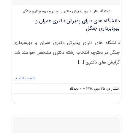
و
بهره‌برداری
دانشگاه های دارای پذیرش دکتری
,
عمران و بهره برداری جنگل
جنگل
کد
دانشگاه های دارای پذیرش دکتری ﻋﻤﺮان و
۲۴۴۲
ﺑﻬﺮهﺑﺮداری ﺟﻨﮕﻞ
دانشگاه های دارای پذیرش دکتری ﻋﻤﺮان و ﺑﻬﺮهﺑﺮداری
ﺟﻨﮕﻞ در دفترچه انتخاب رشته دکتری مشخص خواهند شد.
گرایش های دکتری
[...]
ادامه مطلب…
on
انتشار در: ۲۵ مهر, ۱۳۹۸
--
۰ دیدگاه
دانشگاه
های
دارای
پذیرش
دکتری
ﻋﻤﺮان
و