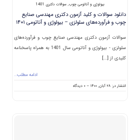
بیولوژی و آناتومی چوب
,
سوالات دکتری 1401
کامپوزیت‌های
لیگنوسلولزی
دانلود سوالات و کلید آزمون دکتری مهندسی صنایع
۱۴۰۱
چوب و فرآورده‌های سلولزی – ﺑﻴﻮﻟﻮژی و آﻧﺎﺗﻮمی ۱۴۰۱
سوالات آزمون دکتری مهندسی صنایع چوب و فرآورده‌های
سلولزی - ﺑﻴﻮﻟﻮژی و آﻧﺎﺗﻮمی سال 1401 به همراه پاسخنامه
کلیدی از
[...]
ادامه مطلب…
on
انتشار در: ۲۸ آبان, ۱۴۰۰
--
۰ دیدگاه
دانلود
سوالات
و
کلید
آزمون
دکتری
مهندسی
صنایع
چوب