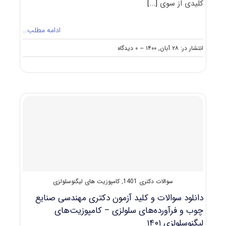
کلیدی از سوی
[...]
ادامه مطلب…
on
انتشار در: ۲۸ آبان, ۱۴۰۰
--
۰ دیدگاه
دانلود
سوالات
و
کلید
آزمون
دکتری
مهندسی
صنایع
چوب
و
فرآورده‌های
سلولزی
–
سوالات دکتری 1401
,
کامپوزیت های لیگنوسلولزی
صنایع
سلولزی
دانلود سوالات و کلید آزمون دکتری مهندسی صنایع
۱۴۰۱
چوب و فرآورده‌های سلولزی – کامپوزیت‌های
لیگنوسلولزی ۱۴۰۱