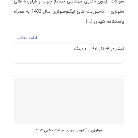
سوالات آزمون دکتری مهندسی صنایع چوب و فرآورده های
سلولزی – کامپوزیت های لیگنوسلولزی سال 1402 به همراه
پاسخنامه کلیدی
[...]
ادامه مطلب…
on
انتشار در: ۲۴ آذر, ۱۴۰۱
--
۰ دیدگاه
سوالات
و
پاسخنامه
دکتری
مهندسی
صنایع
چوب
و
فرآورده
های
سلولزی
–
کامپوزیت
بیولوژی و آناتومی چوب
,
سوالات دکتری ۱۴۰۲
های
لیگنوسلولزی