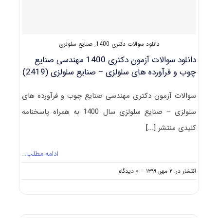
و
فرآورده‌های
سلولزی
–
دانلود سوالات دکتری 1400
,
صنایع سلولزی
ﺑﻴﻮﻟﻮژی
و
دانلود سوالات آزمون دکتری 1400 مهندسی صنایع
آﻧﺎﺗﻮمی
چوب و فرآورده ‌های سلولزی – صنایع سلولزی (2419)
۱۴۰۱
سوالات آزمون دکتری مهندسی صنایع چوب و فرآورده ‌های
سلولزی – صنایع سلولزی سال 1400 به همراه پاسخنامه
کلیدی منتشر
[...]
ادامه مطلب…
on
انتشار در: ۲ مهر, ۱۳۹۹
--
۰ دیدگاه
دانلود
سوالات
آزمون
دکتری
۱۴۰۰