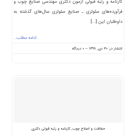
کارنامه و رتبه قبولی آزمون دکتری ﻣﻬﻨﺪسی صنایع چوب و
فرآورده‌های سلولزی ـ صنایع سلولزی سال‌های گذشته به
داوطلبان این
[...]
ادامه مطلب…
on
انتشار در: ۳۰ دی, ۱۳۹۸
--
۰ دیدگاه
کارنامه
و
رتبه
قبولی
آزمون
دکتری
ﻣﻬﻨﺪسی
صنایع
چوب
و
فرآورده‌های
سلولزی
ـ
حفاظت و اصلاح چوب
,
کارنامه و رتبه قبولی دکتری
صنایع
سلولزی