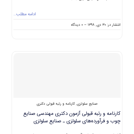
ادامه مطلب…
on
انتشار در: ۳۰ دی, ۱۳۹۸
--
۰ دیدگاه
کارنامه
و
رتبه
قبولی
دکتری
مهندسی
صنایع
چوب
و
فرآورده‌های
سلولزی
ـ
کامپوزیت‌های
صنایع سلولزی
,
کارنامه و رتبه قبولی دکتری
لیگنوسلولزی
کارنامه و رتبه قبولی آزمون دکتری ﻣﻬﻨﺪسی صنایع
چوب و فرآورده‌های سلولزی ـ صنایع سلولزی