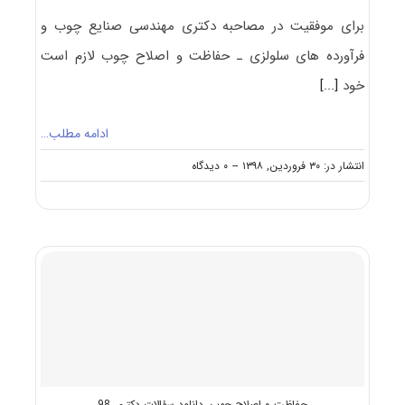
برای موفقیت در مصاحبه دکتری مهندسی صنایع چوب و
فرآورده‌ های سلولزی ـ حفاظت و اصلاح چوب لازم است
خود
[...]
ادامه مطلب…
on
انتشار در: ۳۰ فروردین, ۱۳۹۸
--
۰ دیدگاه
مصاحبه
دکتری
مهندسی
صنایع
چوب
و
فرآورده‌
های
سلولزی
ـ
حفاظت
و
اصلاح
حفاظت و اصلاح چوب
,
دانلود سؤالات دکتری 98