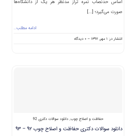
اساس حدنصاب نمره تراز مدنظر هر یک از دانشگاه‌ها
صورت می‌گیرد؛
[...]
ادامه مطلب…
on
انتشار در: ۱ مهر, ۱۳۹۷
--
۰ دیدگاه
حدنصاب
تراز
دعوت
به
مصاحبه
دکتری
مهندسی
صنایع
چوب
و
فرآورده
های
سلولزی
حفاظت و اصلاح چوب
,
دانلود سوالات دکتری 92
–
حفاظت
دانلود سوالات دکتری حفاظت و اصلاح چوب ۹۲ – ۹۳
و