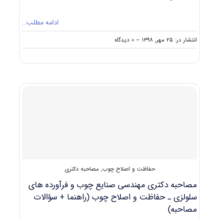
ادامه مطلب…
on
انتشار در: ۲۵ مهر, ۱۳۹۸
--
۰ دیدگاه
دانشگاه
های
دارای
پذیرش
دکتری
مهندسی
صنایع
چوب
و
فرآورده‌های
سلولزی
ـ
حفاظت
حفاظت و اصلاح چوب
,
مصاحبه دکتری
و
اصلاح
مصاحبه دکتری مهندسی صنایع چوب و فرآورده‌ های
چوب
سلولزی ـ حفاظت و اصلاح چوب (راهنما + سؤالات
مصاحبه)