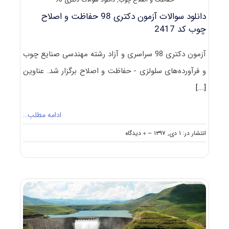
چوب
(راهنما
دانلود سوالات آزمون دکتری 98 حفاظت و اصلاح
+
چوب کد 2417
سؤالات
مصاحبه)
آزمون دکتری 98 سراسری و آزاد رشته مهندسی صنایع چوب
و فرآورده‌های سلولزی - حفاظت و اصلاح برگزار شد. عناوین
[...]
ادامه مطلب…
on
انتشار در: ۱ دی, ۱۳۹۷
--
۰ دیدگاه
دانلود
سوالات
آزمون
دکتری
۹۸
حفاظت
و
اصلاح
چوب