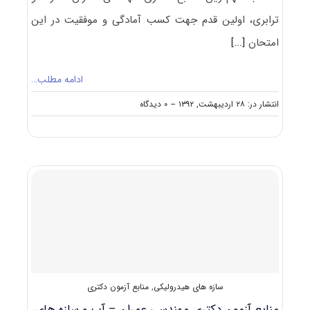
ترابری، اولین قدم جهت کسب آمادگی و موفقیت در این
امتحان
[...]
ادامه مطلب…
on
انتشار در: ۲۸ اردیبهشت, ۱۳۹۲
--
۰ دیدگاه
منابع
آزمون
دکتری
مهندسی
عمران
–
راه
و
ترابری
سازه های هیدرولیکی
,
منابع آزمون دکتری
منابع آزمون دکتری مهندسی عمران – آب و سازه ‎های