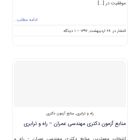
موفقیت در
[...]
ادامه مطلب…
on
انتشار در: ۲۸ اردیبهشت, ۱۳۹۲
--
۱ دیدگاه
منابع
آزمون
دکتری
مهندسی
عمران
–
سواحل،
بنادر
و
سازه‌های
دریایی
راه و ترابری
,
منابع آزمون دکتری
منابع آزمون دکتری مهندسی عمران – راه و ترابری
انتخاب مهم‌ترین منابع دکتری مهندسی عمران - راه و