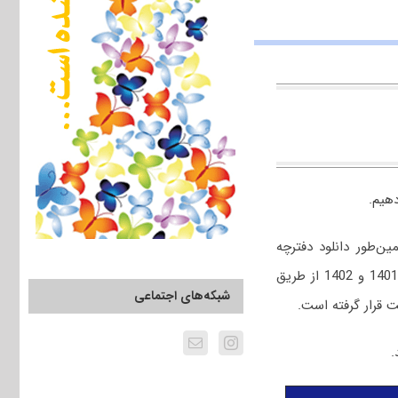
دهیم.
ین‌طور دانلود دفترچه
انتخاب‌رشته کنکور دکتری سراسری سال‌های 90، 91، 92، 93، 94، 95، 96، 97، 98، 99، 1400، 1401 و 1402 از طریق
شبکه‌های اجتماعی
 قرار گرفته است.
.