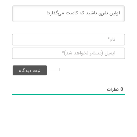
نام*
ایمیل
(منتشر
نخواهد
شد)*
0
نظرات