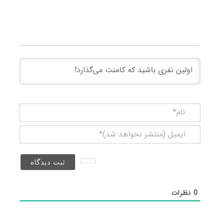
نام*
ایمیل
(منتشر
نخواهد
شد)*
0
نظرات