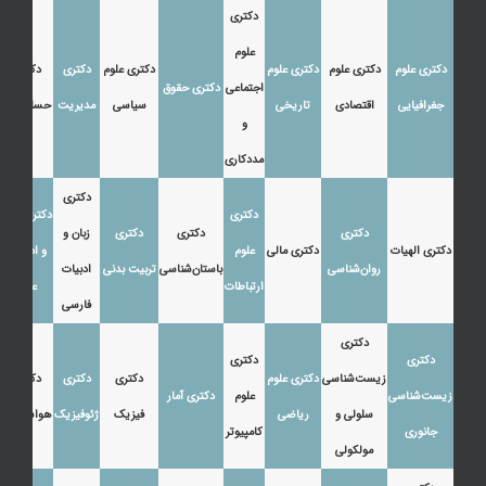
دکتری
علوم
دکتری علوم
دکتری علوم
دکتری علوم
دکتری علوم
دکتری
دکتری
اجتماعی
دکتری حقوق
جغرافیایی
اقتصادی
تاریخی
سیاسی
مدیریت
حسابداری
و
مددکاری
دکتری
دکتری
دکتری زبان
دکتری
دکتری
دکتری
زبان و
دکتری الهیات
دکتری مالی
علوم
و ادبیات
روان‌شناسی
باستان‌شناسی
تربیت بدنی
ادبیات
ارتباطات
عرب
فارسی
دکتری
دکتری
دکتری
زیست‌شناسی
دکتری علوم
دکتری
دکتری
دکتری
زیست‌شناسی
علوم
دکتری آمار
سلولی و
ریاضی
فیزیک
ژئوفیزیک
هواشناسی
جانوری
کامپیوتر
مولکولی