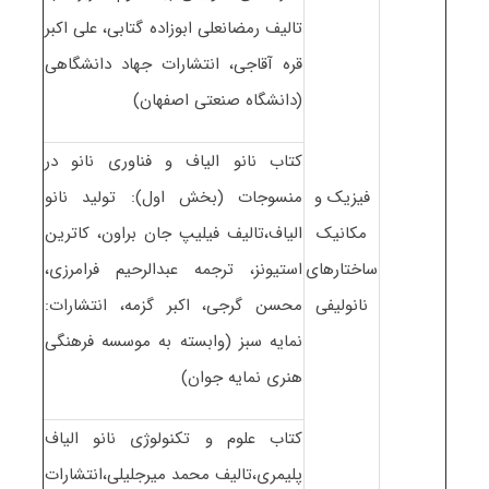
تالیف رمضانعلی ابوزاده گتابی، علی اکبر
قره آقاجی، انتشارات جهاد دانشگاهی
(دانشگاه صنعتی اصفهان)
کتاب نانو الیاف و فناوری نانو در
فیزیک و
منسوجات (بخش اول): تولید نانو
مکانیک
الیاف،تالیف فیلیپ جان براون، کاترین
ساختارهای
استیونز، ترجمه عبدالرحیم فرامرزی،
نانولیفی
محسن گرجی، اکبر گزمه، انتشارات:
نمایه سبز (وابسته به موسسه فرهنگی
هنری نمایه جوان)
کتاب علوم و تکنولوژی نانو الیاف
پلیمری،تالیف محمد میرجلیلی،انتشارات