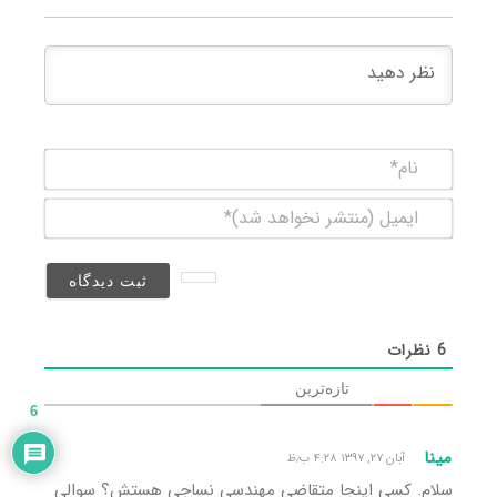
نام*
ایمیل
(منتشر
نخواهد
شد)*
6
نظرات
تازه‌ترین
6
مینا
آبان ۲۷, ۱۳۹۷ ۴:۲۸ ب٫ظ
سلام. کسی اینجا متقاضی مهندسی نساجی هستش؟ سوالی