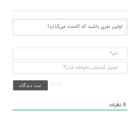
نام*
ایمیل
(منتشر
نخواهد
شد)*
0
نظرات