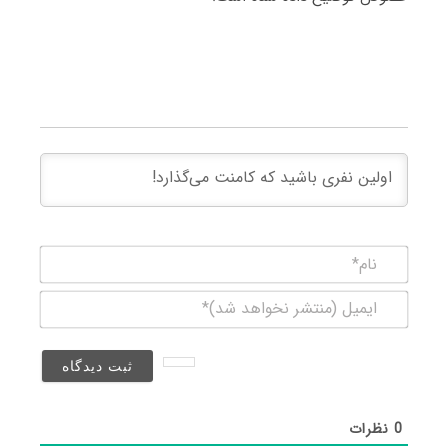
نام*
ایمیل
(منتشر
نخواهد
شد)*
0
نظرات