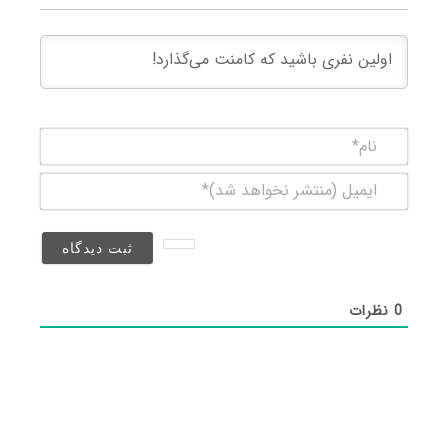
نام*
ایمیل
(منتشر
نخواهد
شد)*
0
نظرات