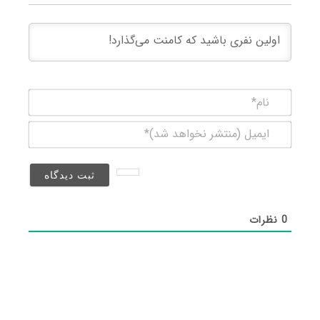
نام*
ایمیل
(منتشر
نخواهد
شد)*
0
نظرات