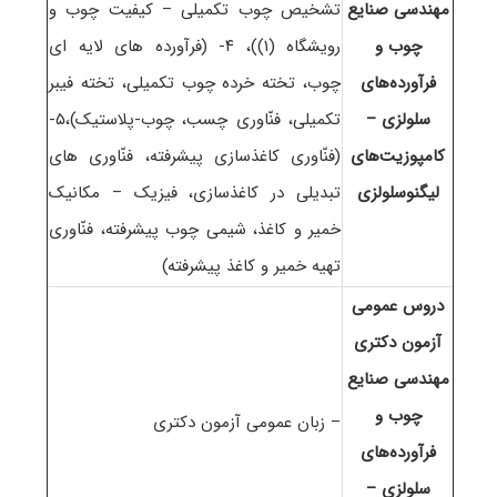
مهندسی صنایع
ﺗﺸﺨﻴﺺ ﭼﻮب تکمیلی – ﻛﻴﻔﻴﺖ ﭼﻮب و
چوب و
روﻳﺸﮕﺎه (۱))، ۴- (فرآورده های لایه ای
فرآورده‌های
چوب، تخته خرده چوب تکمیلی، تخته فیبر
سلولزی –
تکمیلی، فنّاوری چسب، چوب-پلاستیک)،۵-
کامپوزیت‌های
(فنّاوری کاغذسازی پیشرفته، فنّاوری های
لیگنوسلولزی
تبدیلی در کاغذسازی، فیزیک – مکانیک
خمیر و کاغذ، شیمی چوب پیشرفته، فنّاوری
تهیه خمیر و کاغذ پیشرفته)
دروس عمومی
آزمون دکتری
مهندسی صنایع
چوب و
– زبان عمومی آزمون دکتری
فرآورده‌های
سلولزی –