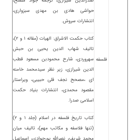
صدرالدین شیرازی، ترجمه جواد مصلح،
حواشی هادی بن مهدی سبزواری،
انتشارات سروش.
کتاب حکمت الاشراق: الهیات (مقاله ۱ و ۲)،
تالیف شهاب الدین یحیی بن حبش
سهروردی، شارح محمودبن مسعود قطب
فلسفه
الدین شیرازی، زیر نظر سیدمحمد خامنه
ای ،مصحح نجف قلی حبیبی، ویراستار
مقصود محمدی، انتشارات بنیاد حکمت
اسلامی صدرا.
کتاب تاریخ فلسفه در اسلام (جلد ۱ و ۲)
(تنها فلاسفه و مکاتب مهم)، تالیف میان
محمد شریف، نصرالله پورجوادی، اسماعیل