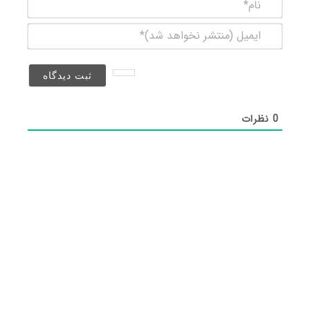
نام*
ایمیل
(منتشر
نخواهد
شد)*
0
نظرات