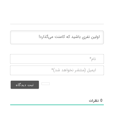
نام*
ایمیل
(منتشر
نخواهد
شد)*
0
نظرات