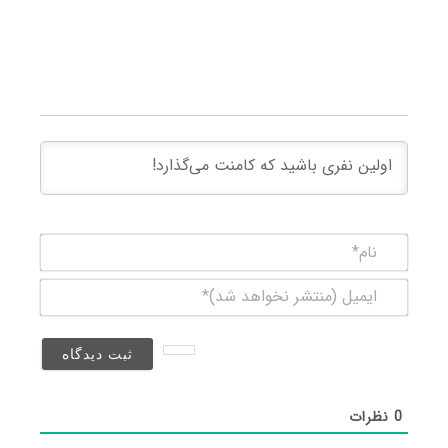
نام*
ایمیل
(منتشر
نخواهد
شد)*
0
نظرات