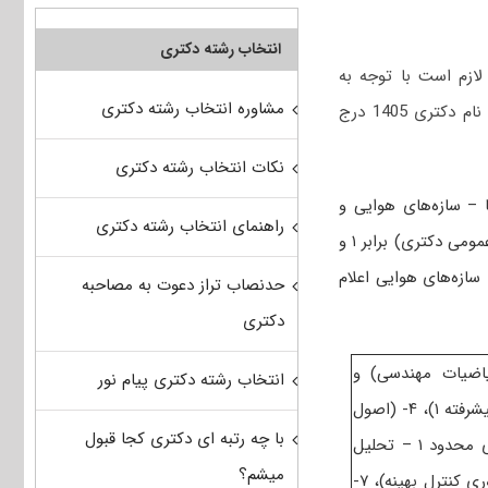
انتخاب رشته دکتری
ازم است با توجه به
مشاوره انتخاب رشته دکتری
که در دفترچه ثبت نام دکتری 1405 درج
نکات انتخاب رشته دکتری
 – سازه‌های هوایی و
راهنمای انتخاب رشته دکتری
ضرایب دروس به صورت کلی اقدام می‌کند. بدین صورت که ضریب دروس عمومی (شامل زبان عمومی دکتری) برابر ۱ و
سازه‌های هوایی اعلام
حدنصاب تراز دعوت به مصاحبه
دکتری
 تخصصی در سطوح کارشناسی شامل ۲- (ریاضیات مهندسی) و
انتخاب رشته دکتری پیام نور
کارشناسی ارشد شامل ۳- (آیرودینامیک مادون صوت -جریان لزج پیشرفته ۱)، ۴- (اصول
با چه رتبه ای دکتری کجا قبول
جلوبرنده پیشرفته – سوخت و احتراق پیشرفته ۱)، ۵- (روش اجزای محدود ۱ – تحلیل
میشم؟
پیشرفته سازه های هوافضایی)، ۶- (دینامیک پرواز پیشرفته ۱ – تئوری کنترل بهینه)، ۷-