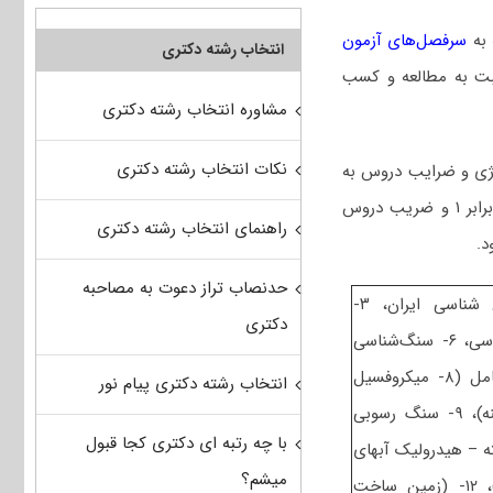
 به
سرفصل‌های آزمون
انتخاب رشته دکتری
ی 1405 درج شده، نسبت به مطالعه و کسب
مشاوره انتخاب رشته دکتری
نکات انتخاب رشته دکتری
وژی و ضرایب دروس به
صورت کلی اقدام می‌کند. بدین صورت که ضریب دروس عمومی (شامل زبان عمومی دکتری) برابر ۱ و ضریب دروس
راهنمای انتخاب رشته دکتری
د.
حدنصاب تراز دعوت به مصاحبه
– مجموعه دروس تخصصی در سطح کارشناسی شامل ۲- (زمین شناسی ایران، ۳-
دکتری
دیرینه‌شناسی، چینه‌شناسی، ۴- سنگ شناسی رسوبی، ۵- آب زمین شناسی، ۶- سنگ‌شناسی
(آذرین و دگرگونی)، ۷- زمین شناسی ساختاری) و کارشناسی ارشد شامل (۸- میکروفسیل
انتخاب رشته دکتری پیام نور
(فرامینیفرها و غیر فرامینیفرها)، چینه‌شناسی (زیست چینه و سنگ چینه)، ۹- سنگ رسوبی
با چه رتبه ای دکتری کجا قبول
- (هیدروژئولوژی پیشرفته – هیدرولیک آبهای
میشم؟
زیرزمینی)، ۱۱- (پترولوژی سنگهای آذرین و دگرگونی – ژئوکروئولوژی)، ۱۲- (زمین ساخت