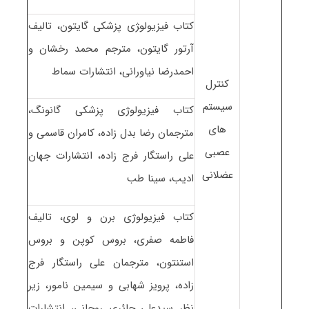
کتاب فیزیولو‍ژی پزشکی گایتون، تالیف
آرتور گایتون، مترجم محمد رخشان و
احمدرضا نیاورانی، انتشارات سماط
کنترل
سیستم
کتاب فیزیولوژی پزشکی گانونگ،
های
مترجمان رضا بدل زاده، کامران قاسمی و
عصبی
علی راستگار فرج زاده، انتشارات جهان
عضلانی
ادیب، سینا طب
کتاب فیزیولوژی برن و لوی، تالیف
فاطمه صفری، بروس کوپن و بروس
استنتون، مترجمان علی راستگار فرج
زاده، پرویز شهابی و سیمین نامور، زیر
نظر سیدعلی حائری روحانی، انتشارات