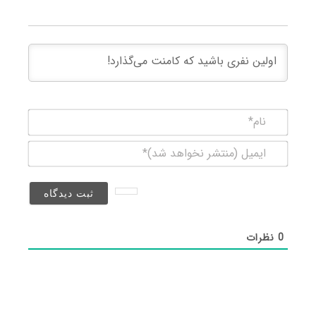
نام*
ایمیل
(منتشر
نخواهد
شد)*
0
نظرات