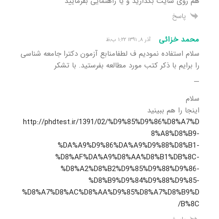
هم روی سایت بگذارید و یا راهنمایی بفرمایید
پاسخ
محمد خزائی
آذر ۸, ۱۳۹۱ ۱:۲۲ ب٫ظ
سلام استفاده نمودیم ف لطفامنابع آزمون دکترا جامعه شناسی
را برایم با ذکر کتب مورد مطالعه بفرستید. با تشکر
—
سلام
اینجا را هم ببینید
http://phdtest.ir/1391/02/%D9%85%D9%86%D8%A7%D
8%A8%D8%B9-
%DA%A9%D9%86%DA%A9%D9%88%D8%B1-
%D8%AF%DA%A9%D8%AA%D8%B1%DB%8C-
%D8%A2%D8%B2%D9%85%D9%88%D9%86-
%D8%B9%D9%84%D9%88%D9%85-
%D8%A7%D8%AC%D8%AA%D9%85%D8%A7%D8%B9%D
B%8C/