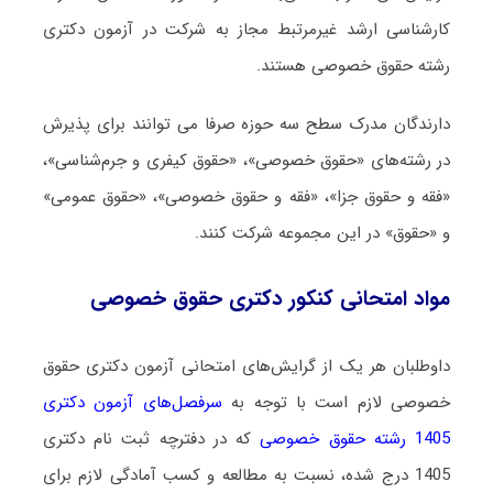
کارشناسی ارشد غیرمرتبط مجاز به شرکت در آزمون دکتری
رشته حقوق خصوصی هستند.
دارﻧﺪﮔﺎن ﻣﺪرک ﺳﻄﺢ ﺳﻪ ﺣﻮزه ﺻﺮﻓﺎ می ﺗﻮاﻧﻨﺪ ﺑﺮای ﭘﺬﻳﺮش
در رﺷﺘﻪﻫﺎی «ﺣﻘﻮق ﺧﺼﻮصی»، «ﺣﻘﻮق ﻛﻴﻔﺮی و ﺟﺮمﺷﻨﺎسی»،
«ﻓﻘﻪ و ﺣﻘﻮق ﺟﺰا»، «ﻓﻘﻪ و ﺣﻘﻮق ﺧﺼﻮصی»، «ﺣﻘﻮق ﻋﻤﻮمی»
و «ﺣﻘﻮق» در اﻳﻦ ﻣﺠﻤﻮﻋﻪ ﺷﺮﻛﺖ ﻛﻨﻨﺪ.
مواد امتحانی کنکور دکتری حقوق خصوصی
داوطلبان هر یک از گرایش‌های امتحانی آزمون دکتری حقوق
خصوصی لازم است با توجه به
سرفصل‌های آزمون دکتری
1405 رشته حقوق خصوصی
که در دفترچه ثبت نام دکتری
1405 درج شده، نسبت به مطالعه و کسب آمادگی لازم برای