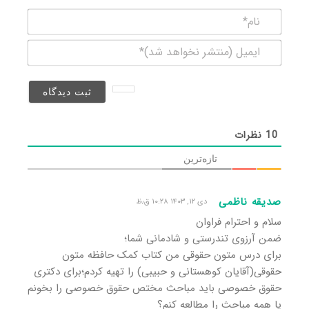
نام*
ایمیل
(منتشر
نخواهد
شد)*
10
نظرات
تازه‌ترین
صدیقه ناظمی
دی ۱۲, ۱۴۰۳ ۱۰:۲۸ ق٫ظ
سلام و احترام فراوان
ضمن آرزوی تندرستی و شادمانی شما؛
برای درس متون حقوقی من کتاب کمک حافظه متون
حقوقی(آقایان کوهستانی و حبیبی) را تهیه کردم؛برای دکتری
حقوق خصوصی باید مباحث مختص حقوق خصوصی را بخونم
یا همه مباحث را مطالعه کنم؟