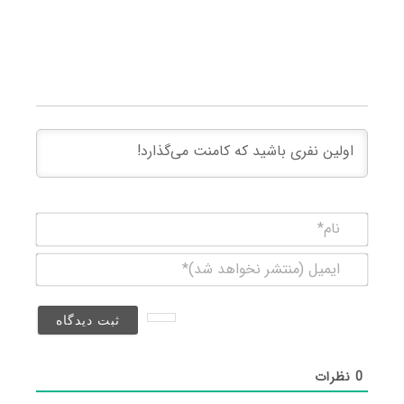
نام*
ایمیل
(منتشر
نخواهد
شد)*
0
نظرات