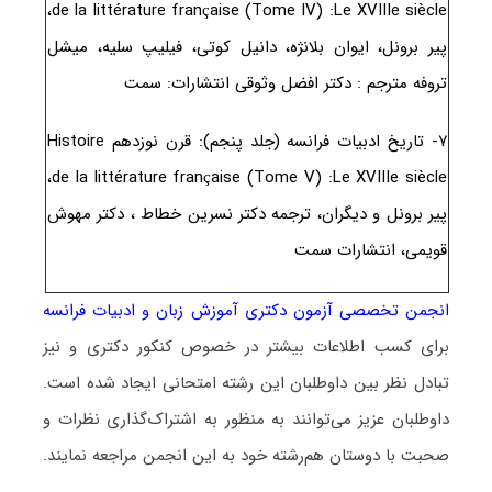
de la littérature française (Tome IV) :Le XVIIIe siècle،
پیر برونل، ایوان بلانژه، دانیل کوتی، فیلیپ سلیه، میشل
تروفه مترجم : دکتر افضل وثوقی انتشارات: سمت
۷- تاریخ ادبیات فرانسه (جلد پنجم): قرن نوزدهم Histoire
de la littérature française (Tome V) :Le XVIIIe siècle،
پیر برونل و دیگران، ترجمه دکتر نسرین خطاط ، دکتر مهوش
قویمی، انتشارات سمت
انجمن تخصصی آزمون دکتری آموزش زبان و ادبیات فرانسه
برای کسب اطلاعات بیشتر در خصوص کنکور دکتری و نیز
تبادل نظر بین داوطلبان این رشته امتحانی ایجاد شده است.
داوطلبان عزیز می‌توانند به منظور به اشتراک‌گذاری نظرات و
صحبت با دوستان هم‌رشته خود به این انجمن مراجعه نمایند.