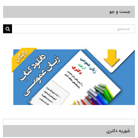
جست و جو
جستجو
برای:
شهریه دکتری