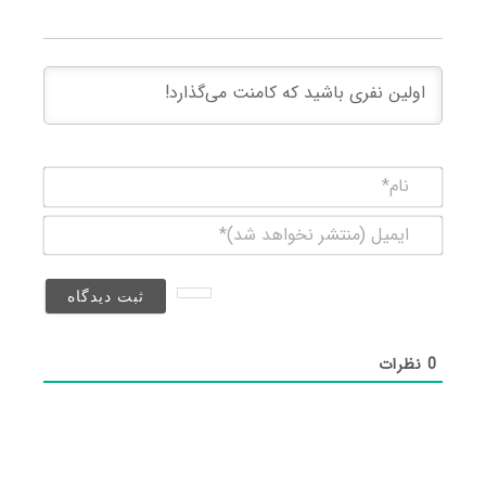
نام*
ایمیل
(منتشر
نخواهد
شد)*
0
نظرات