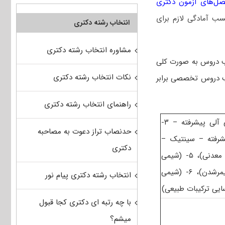
صل‌های آزمون دکتری
ه مطالعه و کسب آمادگی لازم برای
انتخاب رشته دکتری
مشاوره انتخاب رشته دکتری
یب دروس به صورت کلی
نکات انتخاب رشته دکتری
ضریب دروس عمومی (شامل زبان عمومی دکتری) برابر ۱ و ضریب دروس تخصصی برابر
راهنمای انتخاب رشته دکتری
– مجموعه دروس تخصصی در سطح کارشناسی ارشد شامل ۲- شیمی آلی پیشرفته – ۳-
حدنصاب تراز دعوت به مصاحبه
ی)، ۴- (شیمی معدنی پیشرفته – سینتیک –
دکتری
ترمودینامیک و مکانیزم واکنش های معدنی ـ طیف سنجی در شیمی معدنی)، ۵- (شیمی
فیزیک پلیمرها – شناسایی و تکنولوژی پلیمر – شیمی و سینتیک پلیمرشدن)، ۶- (شیمی
انتخاب رشته دکتری پیام نور
با چه رتبه ای دکتری کجا قبول
میشم؟