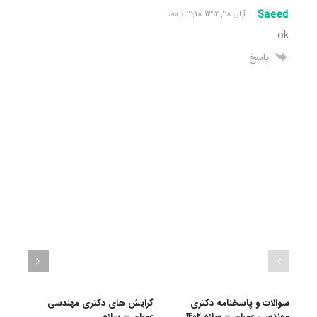
Saeed
آبان ۲۸, ۱۳۹۲ ۱۲:۱۸ ب٫ظ
ok
پاسخ
سوالات و پاسخنامه دکتری
گرایش های دکتری ﻣﻬﻨﺪسی
دانلو
مهندسی عمران – سازه ۱۴۰۲
ﻋﻤﺮان – ﺳﺎزه
دکتر