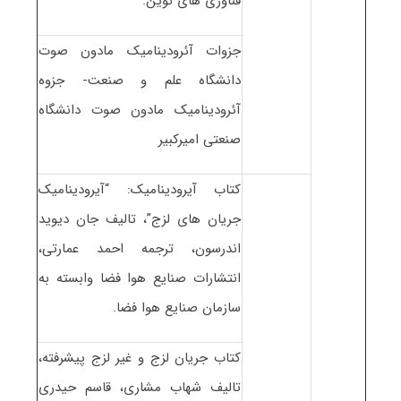
فناوری های نوین.
جزوات آئرودینامیک مادون صوت
دانشگاه علم و صنعت- جزوه
آئرودینامیک مادون صوت دانشگاه
صنعتی امیرکبیر
کتاب آیرودینامیک: “آیرودینامیک
جریان های لزج”، تالیف جان دیوید
اندرسون، ترجمه احمد عمارتی،
انتشارات صنایع هوا فضا وابسته به
سازمان صنایع هوا فضا.
کتاب جریان لزج و غیر لزج پیشرفته،
تالیف شهاب مشاری، قاسم حیدری