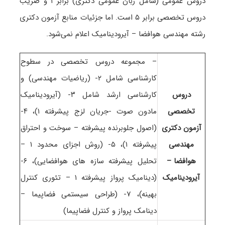
دروس عمومی (شامل زبان عمومی دکتری) برابر ۱ و ضریب
دروس تخصصی برابر ۵ است
. اما جزئیات منابع آزمون دکتری
رشته مهندسی هوافضا – آیرودینامیک اعلام نمی‌شود.
– مجموعه دروس تخصصی در سطوح
کارشناسی شامل ۲- (ریاضیات مهندسی) و
دروس
کارشناسی ارشد شامل ۳- (آیرودینامیک
تخصصی
مادون صوت -جریان لزج پیشرفته ۱)، ۴-
آزمون دکتری
(اصول جلوبرنده پیشرفته – سوخت و احتراق
مهندسی
پیشرفته ۱)، ۵- (روش اجزای محدود ۱ –
هوافضا –
تحلیل پیشرفته سازه های هوافضایی)، ۶-
آیرودینامیک
(دینامیک پرواز پیشرفته ۱ – تئوری کنترل
بهینه)، ۷- (طراحی سیستمی فضاپیما –
دینامک پرواز و کنترل فضاپیما)