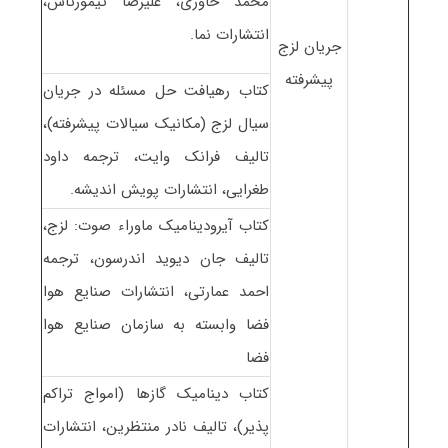
محمد خاوری، علیرضا تیمورتاش،
انتشارات نما.
جریان لزج
پیشرفته
کتاب رهیافت حل مسئله در جریان
سیال لزج (مکانیک سیالات پیشرفته)،
تالیف فرانک وایت، ترجمه داود
طغرایی، انتشارات پویش اندیشه.
کتاب آیرودینامیک ماوراء صوت: لزج،
تالیف جان دیوید اندرسون، ترجمه
احمد عمارتی، انتشارات صنایع هوا
فضا وابسته به سازمان صنایع هوا
فضا
کتاب دینامیک گازها (امواج تراکم
پذیر)، تالیف نادر منتظرین، انتشارات