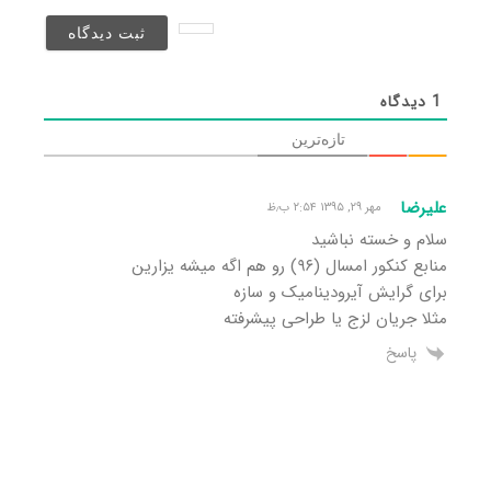
نخواهد
شد)*
1
دیدگاه
تازه‌ترین
علیرضا
مهر ۲۹, ۱۳۹۵ ۲:۵۴ ب٫ظ
سلام و خسته نباشید
منابع کنکور امسال (۹۶) رو هم اگه میشه یزارین
برای گرایش آیرودینامیک و سازه
مثلا جریان لزج یا طراحی پیشرفته
پاسخ