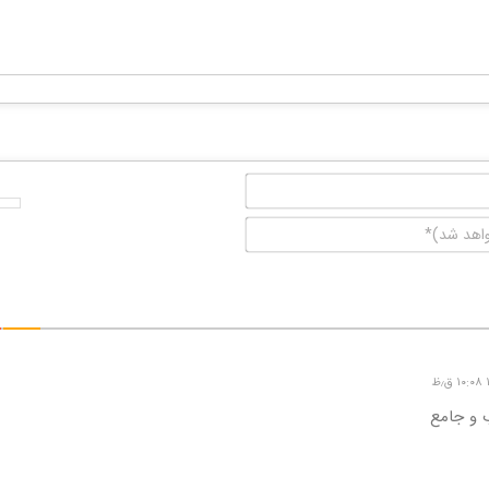
نام*
ایمیل
(منتشر
نخواهد
شد)*
 و جامع