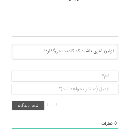
نام*
ایمیل
(منتشر
نخواهد
شد)*
0
نظرات