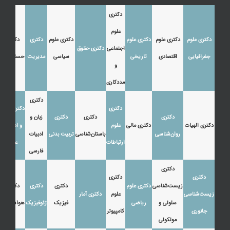
دکتری
علوم
دکتری علوم
دکتری علوم
دکتری علوم
دکتری علوم
دکتری
دکتری
اجتماعی
دکتری حقوق
جغرافیایی
اقتصادی
تاریخی
سیاسی
مدیریت
حسابداری
و
مددکاری
دکتری
دکتری
دکتری زبان
دکتری
دکتری
دکتری
زبان و
دکتری الهیات
دکتری مالی
علوم
و ادبیات
روان‌شناسی
باستان‌شناسی
تربیت بدنی
ادبیات
ارتباطات
عرب
فارسی
دکتری
دکتری
دکتری
زیست‌شناسی
دکتری علوم
دکتری
دکتری
دکتری
زیست‌شناسی
علوم
دکتری آمار
سلولی و
ریاضی
فیزیک
ژئوفیزیک
هواشناسی
جانوری
کامپیوتر
مولکولی