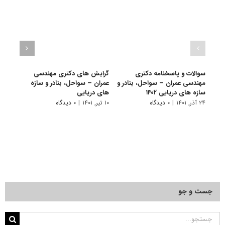
سوالات و پاسخنامه دکتری
گرایش های دکتری ﻣﻬﻨﺪسی
دانلو
مهندسی عمران – سواحل، بنادر و
ﻋﻤﺮان – ﺳﻮاﺣﻞ، ﺑﻨﺎدر و ﺳﺎزه
دکتر
سازه های دریایی ۱۴۰۲
ﻫﺎی دریایی
بنادر 
۲۴ آذر, ۱۴۰۱
|
۰ دیدگاه
۱۰ تیر, ۱۴۰۱
|
۰ دیدگاه
۲۲ آبان, ۱۴۰۰
جست و جو
جستجو