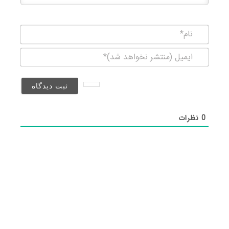
نام*
ایمیل
(منتشر
نخواهد
شد)*
0
نظرات