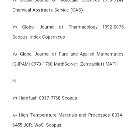
٧۶ Global Journal of Molecular Sciences 1990-9241
Chemical Abstracts Service (CAS)
٧٧ Global Journal of Pharmacology 1992-0075
Scopus, Index Copernicus
٧٨ Global Journal of Pure and Applied Mathematics
[GJPAM] 0973-1768 MathSciNet, Zentralblatt MATH
H
٧٩ Harefuah 0017-7768 Scopus
٨٠ High Temperature Materials and Processes 0334-
6455 JCR, WoS, Scopus