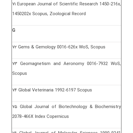
٧١ European Journal of Scientific Research 1450-216x,
1450202x Scopus, Zoological Record
G
٧٢ Gems & Gemology 0016-626x WoS, Scopus
٧٣ Geomagnetism and Aeronomy 0016-7932 WoS,
Scopus
٧۴ Global Veterinaria 1992-6197 Scopus
٧۵ Global Journal of Biotechnology & Biochemistry
2078-466X Index Copernicus