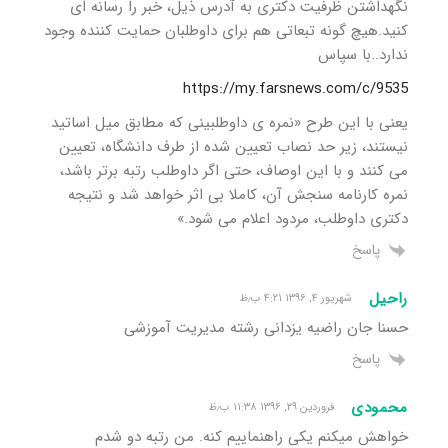
نگهداشتن ظرفیت دکتری به آدرس ذیل، خبر را رسانه ای
کنید.هیچ گونه تبعاتی هم برای داوطلبان حمایت کننده وجود
ندارد..با سپاس
https://my.farsnews.com/c/9535
یعنی با این طرح «نمره ی داوطلبینی که مطابق میل اساتید
نیستند، زیر حد نصاب تعیین شده از طرف دانشگاه، تعیین
می کنند و با این اوصاف، حتی اگر داوطلب رتبه برتر باشد،
نمره کارنامه سنجش آن، کاملا بی اثر خواهد شد و نتیجه
دکتری داوطلب، مردود اعلام می شود.»
پاسخ
راحیل
شهریور ۴, ۱۳۹۶ ۴:۲۱ ب٫ظ
حسنا جان راضیه یزدانی رشته مدیریت آموزشی
پاسخ
محمودی
فروردین ۲۹, ۱۳۹۶ ۱۱:۳۸ ب٫ظ
خواهش میکنم یکی راهنماییم کنه. من رتبه دو شدم