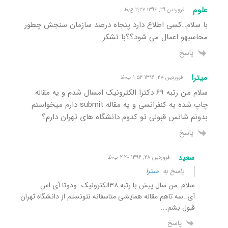
علوم
فروردین ۲۹, ۱۳۹۶ ۲:۲۷ ق٫ظ
با سلام…کسی اطلاع دارد پنجاه درصد سازمان سنجش چطور
محاسبهو اعمال می شود؟؟با تشکر
پاسخ
میترا
فروردین ۲۸, ۱۳۹۶ ۱:۵۲ ب٫ظ
سلام من رتبه ۶۹ دکترا الکترونیک امسال شدم و یه مقاله
چاپ شده یه کنفرانسی و یه مقاله submit دارم میخواستم
بدونم شانس قبولی تو کدوم دانشگاه های تهران دارم؟
پاسخ
سعید
فروردین ۲۸, ۱۳۹۶ ۲:۲۰ ب٫ظ
پاسخ به
میترا
سلام..من سال پیش با رتبه ۳۸الکترونیک…ودوتا آی اس
آی..سه تاهم مقاله همایشی متاسفانه نتونستم از دانشگاه تهران
قبول بشم….
پاسخ