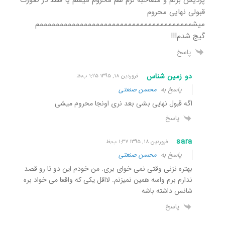
قبولی نهایی محروم
میشممممممممممممممممممممممممممممممممممممممم
گیج شدم!!!
پاسخ
دو زمین شناس
فروردین ۱۸, ۱۳۹۵ ۱:۲۵ ب٫ظ
پاسخ به
محسن صنعتی
اگه قبول نهایی بشی بعد نری اونجا محروم میشی
پاسخ
sara
فروردین ۱۸, ۱۳۹۵ ۱:۳۷ ب٫ظ
پاسخ به
محسن صنعتی
بهتره نزنی وقتی نمی خوای بری. من خودم این دو تا رو قصد
ندارم برم واسه همین نمیزنم. لااقل یکی که واقعا می خواد بره
شانس داشته باشه
پاسخ