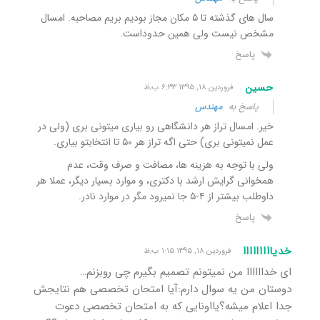
سال های گذشته تا ۵ مکان مجاز بودیم بریم مصاحبه. امسال
مشخص نیست ولی همین حدوداست.
پاسخ
حسین
فروردین ۱۸, ۱۳۹۵ ۶:۳۳ ب٫ظ
پاسخ به
مهندس
خیر. امسال تراز هر دانشگاهی رو بیاری میتونی بری (ولی در
عمل نمیتونی بری) حتی اگه تراز هر ۵۰ تا انتخابتو بیاری.
ولی با توجه به هزینه ها، مصافت و صرف وقت، عدم
همخوانی گرایش ارشد با دکتری، و موارد بسیار دیگر، عملا هر
داوطلب بیشتر از ۴-۵ جا نمیرود مگر در موارد نادر.
پاسخ
خدیااااااااا
فروردین ۱۸, ۱۳۹۵ ۱:۱۵ ب٫ظ
ای خداااااا من نمیتونم تصمیم بگیرم چی روبزنم…
دوستان من یه سوال دارم:آیا امتحان تخصصی هم نتایجش
جدا اعلام میشه؟یااونایی که به امتحان تخصصی دعوت