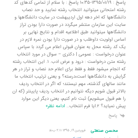
پاسخ : ١٣٩۵/٠١/١٩-١٠:٣۵ پاسخ : با سلام از تمامی کدهای کد
رشته امتحانی میتوانید انتخاب رشته نمایید و حد نصاب
دانشگاهها که اخر دهه اول اردیبهشت در سایت دانشگاهها و
سایت این سازمان منتشر میگردد در صورت دارا بودن تراز
دانشگاهها میتوانید طبق اطلاعیه اقدام و نتایج نهایی بر
اساس اولویت داوطلب و در صورت دارا بودن نمره لازم در
یک کد رشته محل به عنوان قبولی اعلام می گردد با سپاس
عنوان درخواست : عمومی | دکتری – سوال در مورد انتخاب
رشته متن درخواست : درود و عرض ادب. ۱. این انتخاب رشته
که انجام میشود فقط و فقط برای اعلام حد نصاب و تراز در هر
گرایش به دانشگاهها است،درسته؟ و یعنی ترتیب انتخاب ما
مانند سالهای گذشته، مهم نیستند؛ که اگر در انتخاب ردیف
بالاتر قبول شویم دیگه نتوانیم در انتخاب ردیف پایینتر (که ان
را هم قبول میشویم) ثبت نام کنیم، یعنی دیگر این موارد
پیش نمیاید؟ ۲.ایا فرم انتخاب
…
ادامه نظر»
پاسخ
محسن صنعتی
فروردین ۱۹, ۱۳۹۵ ۲:۱۱ ب٫ظ