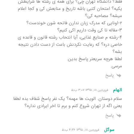
فقط؟ دانشگاه تهران چی؟ برای همه ی رشته ها شرایطش
یکیه؟ امتحان کتبی باشه تاریخ و منابعش کی و کجا اعلام
میشه؟ مصاحبه کی؟
۲-اونایی که مدرک زبان ندارن فاتحه شون خوندست؟
۳-مقاله تا کی وقت داریم اکی کنیم؟
۴-رشته م صنایع غذایی، آیا انتحاب رشته قانون و قاعده ی
خاصی دره؟ که رعایت نکردنش باعث از دست دادن نتیجه
بشه؟
لطفا هرچه سریعتر پاسخ بدین.
مرسی.
پاسخ
الهام
فروردین ۱۸, ۱۳۹۵ ۳:۰۷ ب٫ظ
سلام دوستان. الویت ها مهمه؟ یک نفر پاسخ شفاف بده لطفا
یعنی اگه از تهران شروع کنم و برم تا اخر ایرادی نداره؟
پاسخ
سوگل
فروردین ۱۸, ۱۳۹۵ ۴:۳۶ ب٫ظ