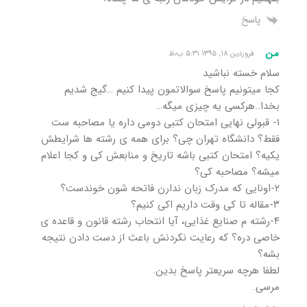
پاسخ
من
فروردین ۱۸, ۱۳۹۵ ۵:۳۱ ب٫ظ
سلام خسته نباشید
کجا میتونیم پاسخ سوالاتمون پیدا کنیم …گیج شدیم
بخدا..هرکسی یه چیزی میگه…
۱- قبولی نهایی امتحان کتبی دومی داره یا مصاحبه ست
فقط؟ دانشگاه تهران چی؟ برای همه ی رشته ها شرایطش
یکیه؟ امتحان کتبی باشه تاریخ و منابعش کی و کجا اعلام
میشه؟ مصاحبه کی؟
۲-اونایی که مدرک زبان ندارن فاتحه شون خوندست؟
۳-مقاله تا کی وقت داریم اکی کنیم؟
۴-رشته م صنایع غذایی، آیا انتحاب رشته قانون و قاعده ی
خاصی دره؟ که رعایت نکردنش باعث از دست دادن نتیجه
بشه؟
لطفا هرچه سریعتر پاسخ بدین.
مرسی.