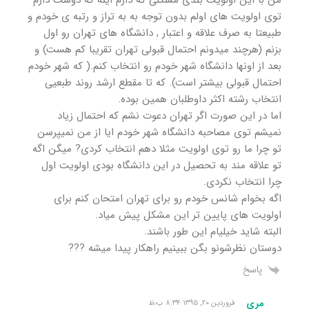
توی اولویت های اولم بدون توجه به به تراز و رتبه ی خودم و
طبیعتا به صرف علاقه و اعتبار , دانشگاه های تهران رو اول
بزنم (هرچند میدونم احتمال قبولی تهران تقریبا کم هست) و
بعد از اونها دانشگاه شهر خودم رو انتخاب کنم.( که شهر خودم
احتمال قبولی بیشتر است). که تا مقطع ارشد روند طبعیی
انتخاب رشته اکثر داوطلبان همین بوده.
اما در این صورت اگر تهران دعوت نشم که احتمال زیاد
نمیشم توی مصاحبه دانشگاه شهر خودم ایا از من نمیپرسن
تو چرا ما رو توی اولویت مثلا دهم انتخاب کردی? میگن اگه
تو علاقه مند به تحصیل در این دانشگاه بودی اولویت اول
چرا انتخاب نکردی.
اگه بخوام شانس خودم رو برای تهران امتحان کنم برای
اولویت های پایین تر این مشکل پیش میاد.
البته شاید خیلیام این طور باشند.
دوستان نظرشونو بگن ببینیم راهکار پیدا میشه ???
پاسخ
مری
فروردین ۲۰, ۱۳۹۵ ۸:۳۴ ب٫ظ