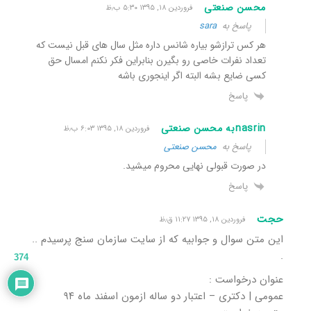
محسن صنعتی
فروردین ۱۸, ۱۳۹۵ ۵:۳۰ ب٫ظ
پاسخ به
sara
هر کس ترازشو بیاره شانس داره مثل سال های قبل نیست که
تعداد نفرات خاصی رو بگیرن بنابراین فکر نکنم امسال حق
کسی ضایع بشه البته اگر اینجوری باشه
پاسخ
nasrinبه محسن صنعتی
فروردین ۱۸, ۱۳۹۵ ۶:۰۳ ب٫ظ
پاسخ به
محسن صنعتی
در صورت قبولی نهایی محروم میشید.
پاسخ
حجت
فروردین ۱۸, ۱۳۹۵ ۱۱:۲۷ ق٫ظ
این متن سوال و جوابیه که از سایت سازمان سنج پرسیدم ..
.
374
عنوان درخواست :
عمومی | دکتری – اعتبار دو ساله ازمون اسفند ماه ۹۴