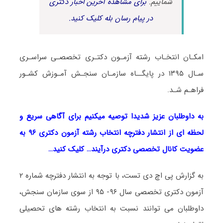
شماییم.
برای مشاهده آخرین اخبار دکتری
در پیام رسان بله کلیک کنید.
امکـان انتخـاب رشته آزمـون دکتـری تخصصـی سراسـری
سـال ۱۳۹۵ در پایگــاه سازمـان سنجـش آمـوزش کشـور
فراهـم شـد.
به داوطلبان عزیز شدیدا توصیه میکنیم برای آگاهی سریع و
لحظه ای از انتشار دفترچه انتخاب رشته آزمون دکتری ۹۶ به
عضویت کانال تخصصی دکتری درآیند… کلیک کنید…
به گزارش پی اچ دی تست، با توجه به انتشار دفترچه شماره ۲
آزمون دکتری تخصصی سال ۹۶- ۹۵ از سوی سازمان سنجش،
داوطلبان می توانند نسبت به انتخاب رشته های تحصیلی