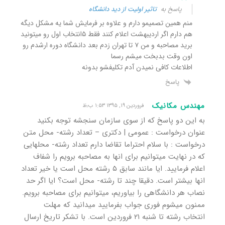
پاسخ به
تاثیر اولیت از دید دانشگاه
منم همین تصمیمو دارم و علاوه بر فرمایش شما یه مشکل دیگه
هم دارم اگر اردیبهشت اعلام کنند فقط ۵انتخاب اول رو میتونید
برید مصاحبه و من ۷ تا تهران زدم بعد دانشگاه دوره ارشدم رو
اون وقت بدبخت میشم رسما
اطلاعات کافی نمیدن آدم تکلیفشو بدونه
پاسخ
مهندس مکانیک
فروردین ۱۹, ۱۳۹۵ ۱:۵۳ ب٫ظ
به این دو پاسخ که از سوی سازمان سنجشه توجه بکنید
عنوان درخواست : عمومی | دکتری – تعداد رشته- محل متن
درخواست : با سلام احتراما تقاضا دارم تعداد رشته- محلهایی
که در نهایت میتوانیم برای انها به مصاحبه برویم را شفاف
اعلام فرمایید. ایا مانند سابق ۵ رشته محل است یا خیر تعداد
انها بیشتر است. دقیقا چند تا رشته- محل است؟ ایا اگر حد
نصاب هر دانشگاهی را بیاوریم، میتوانیم برای مصاحبه برویم.
ممنون میشوم فوری جواب بفرمایید میدانید که مهلت
انتخاب رشته تا شنبه ۲۱ فروردین است. با تشکر تاریخ ارسال