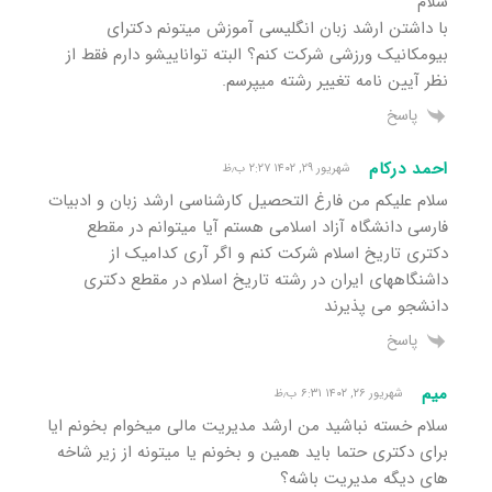
سلام
با داشتن ارشد زبان انگلیسی آموزش میتونم دکترای
بیومکانیک ورزشی شرکت کنم؟ البته تواناییشو دارم فقط از
نظر آیین نامه تغییر رشته میپرسم.
پاسخ
احمد درکام
شهریور ۲۹, ۱۴۰۲ ۲:۲۷ ب٫ظ
سلام علیکم من فارغ التحصیل کارشناسی ارشد زبان و ادبیات
فارسی دانشگاه آزاد اسلامی هستم آیا میتوانم در مقطع
دکتری تاریخ اسلام شرکت کنم و اگر آری کدامیک از
داشنگاههای ایران در رشته تاریخ اسلام در مقطع دکتری
دانشجو می پذیرند
پاسخ
میم
شهریور ۲۶, ۱۴۰۲ ۶:۳۱ ب٫ظ
سلام خسته نباشید من ارشد مدیریت مالی میخوام بخونم ایا
برای دکتری حتما باید همین و بخونم یا میتونه از زیر شاخه
های دیگه مدیریت باشه؟