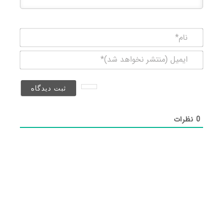
نام*
ایمیل
(منتشر
نخواهد
شد)*
0
نظرات