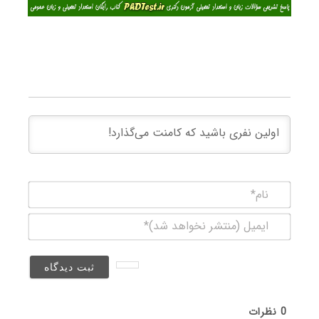
نام*
ایمیل
(منتشر
نخواهد
شد)*
0
نظرات