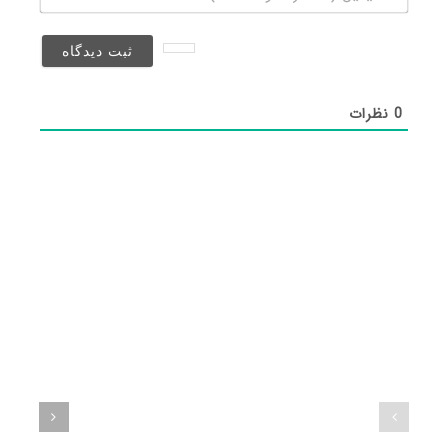
(منتشر
نخواهد
شد)*
0
نظرات