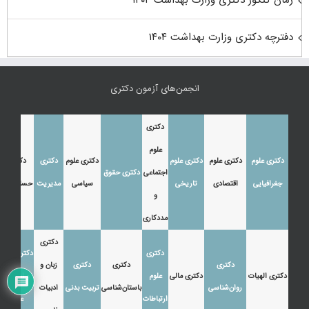
دفترچه دکتری وزارت بهداشت ۱۴۰۴
انجمن‌های آزمون دکتری
دکتری
علوم
دکتری علوم
دکتری علوم
دکتری علوم
دکتری علوم
دکتری
دکتری
اجتماعی
دکتری حقوق
جغرافیایی
اقتصادی
تاریخی
سیاسی
مدیریت
حسابداری
و
مددکاری
دکتری
دکتری
دکتری زبان
دکتری
دکتری
دکتری
زبان و
دکتری الهیات
دکتری مالی
علوم
و ادبیات
روان‌شناسی
باستان‌شناسی
تربیت بدنی
ادبیات
ارتباطات
عرب