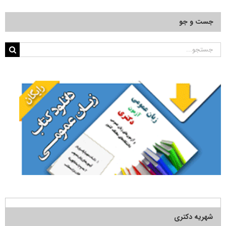
جست و جو
جستجو
برای:
شهریه دکتری